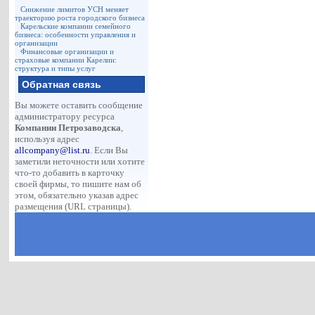
Снижение лимитов УСН меняет
траекторию роста городского бизнеса
Карельские компании семейного
бизнеса: особенности управления и
организации
Финансовые организации и
страховые компании Карелии:
структура и типы услуг
Обратная связь
Вы можете оставить сообщение
администратору ресурса
Компании Петрозаводска
,
используя адрес
allcompany@list.ru
. Если Вы
заметили неточности или хотите
что-то добавить в карточку
своей фирмы, то пишите нам об
этом, обязательно указав адрес
размещения (URL страницы).