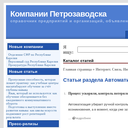
Компании Петрозаводска
справочник предприятий и организаций, объявлен
Новые компании
Я
ищу:
Отделение СФР по Республике
Карелия
Каталог статей
Верховный суд Республики Карелия
Прокуратура Республики Карелия
Главная страница
Интернет. Связь. И
Новые статьи
Статьи раздела Автомат
Пропускная способность, которая
ломает практику: как учебные центры
масштабируют обучение за счёт
глубины навыка
Язык, который не используется: как
Процесс ускорили, контроль потерял
1.
обучение обесценивается без
ежедневного коммуникативного
оборота
Автоматизация убирает ручной контроль
Подготовка к выступлению вместо
возникновения, а в момент, когда уже за
развития навыка: как школы искусств
подменяют рост репетицией
результата
...
подробнее
Пресс-релизы