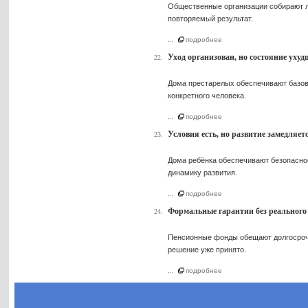
Общественные организации собирают лю
повторяемый результат.
...
подробнее
Уход организован, но состояние ухуд
22.
Дома престарелых обеспечивают базовы
конкретного человека.
...
подробнее
Условия есть, но развитие замедляет
23.
Дома ребёнка обеспечивают безопаснос
динамику развития.
...
подробнее
Формальные гарантии без реального
24.
Пенсионные фонды обещают долгосрочну
решение уже принято.
...
подробнее