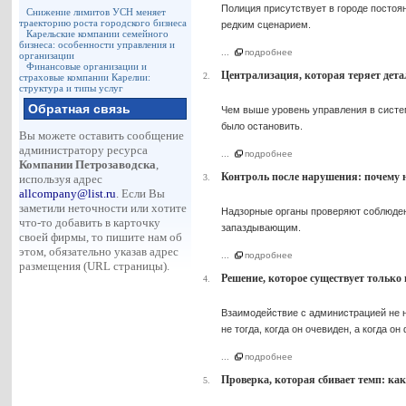
Полиция присутствует в городе постоя
Снижение лимитов УСН меняет
траекторию роста городского бизнеса
редким сценарием.
Карельские компании семейного
бизнеса: особенности управления и
...
подробнее
организации
Финансовые организации и
Централизация, которая теряет дет
2.
страховые компании Карелии:
структура и типы услуг
Обратная связь
Чем выше уровень управления в систе
было остановить.
Вы можете оставить сообщение
администратору ресурса
...
подробнее
Компании Петрозаводска
,
Контроль после нарушения: почему н
используя адрес
3.
allcompany@list.ru
. Если Вы
заметили неточности или хотите
Надзорные органы проверяют соблюдени
что-то добавить в карточку
запаздывающим.
своей фирмы, то пишите нам об
этом, обязательно указав адрес
...
подробнее
размещения (URL страницы).
Решение, которое существует только
4.
Взаимодействие с администрацией не н
не тогда, когда он очевиден, а когда 
...
подробнее
Проверка, которая сбивает темп: к
5.