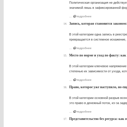
Политическая организация не действуе
значимой лишь в зафиксированной фо
...
подробнее
Запись, которая становится законом
14.
В этой категории одна запись в реестр
превращается в системное искажение, 
...
подробнее
Место по норме и уход по факту: ка
15.
В этой категории ключевое напряжение
степенью их зависимости от ухода, ко
...
подробнее
Право, которое уже наступило, но е
16.
В этой категории основной разрыв воз
это право в денежный поток, из-за зад
...
подробнее
Представительство без ресурса: ка
17.