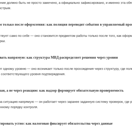
ение должно быть не просто замечено, а официально зафиксировано, и именно эта об
ыстрым.
ом только после оформления: как полиция переводит события в управляемый про
твует само по себе — оно становится предметом работы только после того, как оформ
рки.
овать напрямую: как структура МВД распределяет решения через уровни
 одному уровню — оно возникает только после прохождения через структуру, где пол
з соответствующего уровня подтверждения.
лан, а не через реакцию: как надзор формирует обязательную проверяемость
на ситуацию напрямую — он работает через заранее заданную систему проверок, где 
нному порядку контроля.
тировать устно: как налоговая фиксирует обязательства через данные