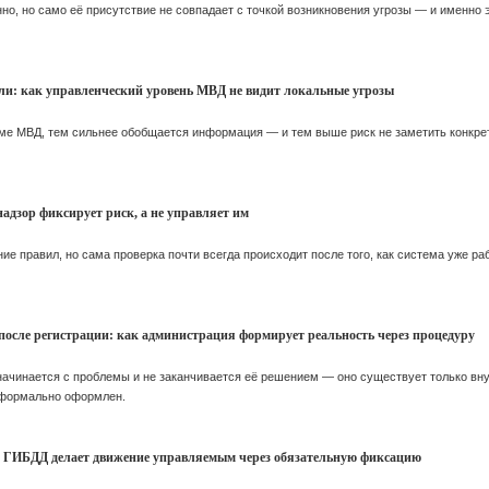
нно, но само её присутствие не совпадает с точкой возникновения угрозы — и именно
али: как управленческий уровень МВД не видит локальные угрозы
ме МВД, тем сильнее обобщается информация — и тем выше риск не заметить конкрет
адзор фиксирует риск, а не управляет им
е правил, но сама проверка почти всегда происходит после того, как система уже ра
 после регистрации: как администрация формирует реальность через процедуру
ачинается с проблемы и не заканчивается её решением — оно существует только вну
он формально оформлен.
ак ГИБДД делает движение управляемым через обязательную фиксацию