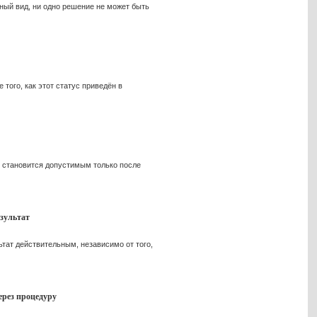
жный вид, ни одно решение не может быть
того, как этот статус приведён в
е становится допустимым только после
езультат
тат действительным, независимо от того,
ерез процедуру