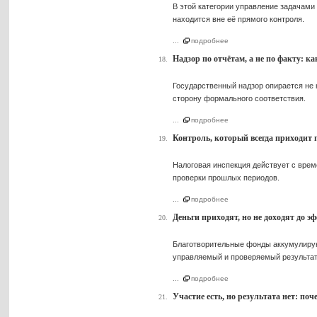
В этой категории управление задачами
находится вне её прямого контроля.
...
подробнее
Надзор по отчётам, а не по факту: 
18.
Государственный надзор опирается не 
сторону формального соответствия.
...
подробнее
Контроль, который всегда приходит 
19.
Налоговая инспекция действует с врем
проверки прошлых периодов.
...
подробнее
Деньги приходят, но не доходят до э
20.
Благотворительные фонды аккумулируют
управляемый и проверяемый результат
...
подробнее
Участие есть, но результата нет: п
21.