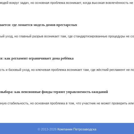
дей вокруг задач, но основная проблема возникает, когда высокая вовлечённость н
шается: где ломается модель домов престарелых
й уход, но главный разрыв возникает там, где стандартизированные процедуры не с
ся: как регламент ограничивает дома ребёнка
ть и базовый уход, но ключевая проблема возникает там, где жёсткий регламент не 
 выбора: как пенсионные фонды теряют управляемость ожиданий
ю стабильность, но основная проблема в том, что участник не может проверить или 
© 2013-
2026
Компании Петрозаводска