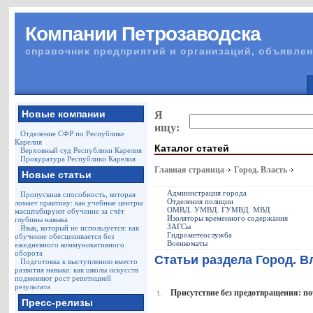
Компании Петрозаводска
справочник предприятий и организаций, объявлен
Новые компании
Я
ищу:
Отделение СФР по Республике
Карелия
Каталог статей
Верховный суд Республики Карелия
Прокуратура Республики Карелия
Главная страница
Город. Власть
Новые статьи
Администрация города
Пропускная способность, которая
Отделения полиции
ломает практику: как учебные центры
ОМВД. УМВД. ГУМВД. МВД
масштабируют обучение за счёт
Изоляторы временного содержания
глубины навыка
ЗАГСы
Язык, который не используется: как
Гидрометеослужба
обучение обесценивается без
Военкоматы
ежедневного коммуникативного
оборота
Статьи раздела Город. В
Подготовка к выступлению вместо
развития навыка: как школы искусств
подменяют рост репетицией
результата
Присутствие без предотвращения: п
1.
Пресс-релизы