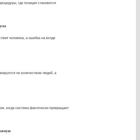
роцедуры, где позиция становится
тусы
ствия человека, а ошибка на входе
рмируется не количеством людей, а
том, когда система фактически превращает
прямую