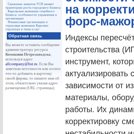
Снижение лимитов УСН меняет
на коррект
траекторию роста городского бизнеса
Карельские компании семейного
бизнеса: особенности управления и
форс-мажо
организации
Финансовые организации и
страховые компании Карелии:
структура и типы услуг
Индексы пересчёт
Обратная связь
Вы можете оставить сообщение
строительства (И
администратору ресурса
Компании Петрозаводска
,
используя адрес
инструмент, кото
allcompany@list.ru
. Если Вы
заметили неточности или хотите
актуализировать 
что-то добавить в карточку
своей фирмы, то пишите нам об
этом, обязательно указав адрес
зависимости от и
размещения (URL страницы).
материалы, обору
работы. Их динам
корректировку сме
нестабильности 