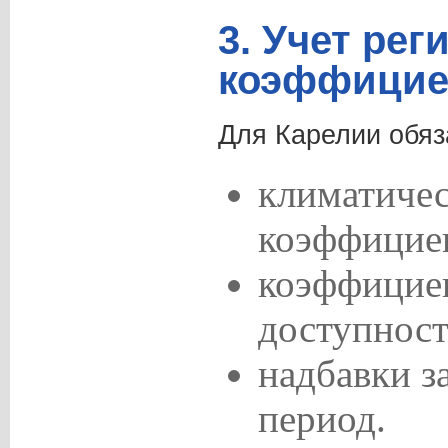
3. Учет ре
коэффицие
Для Карелии обяз
климатиче
коэффицие
коэффицие
доступност
надбавки з
период.