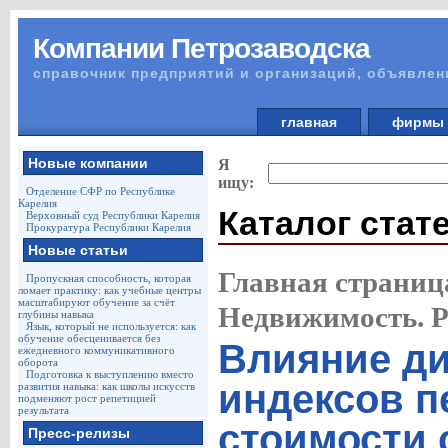
Компании Петрозаводска
справочник предприятий и организаций, объявлен
главная
фирм
Новые компании
Я
ищу:
Отделение СФР по Республике
Карелия
Каталог стат
Верховный суд Республики Карелия
Прокуратура Республики Карелия
Новые статьи
Главная страниц
Пропускная способность, которая
ломает практику: как учебные центры
масштабируют обучение за счёт
Недвижимость. 
глубины навыка
Язык, который не используется: как
обучение обесценивается без
Влияние д
ежедневного коммуникативного
оборота
Подготовка к выступлению вместо
индексов п
развития навыка: как школы искусств
подменяют рост репетицией
результата
стоимости 
Пресс-релизы