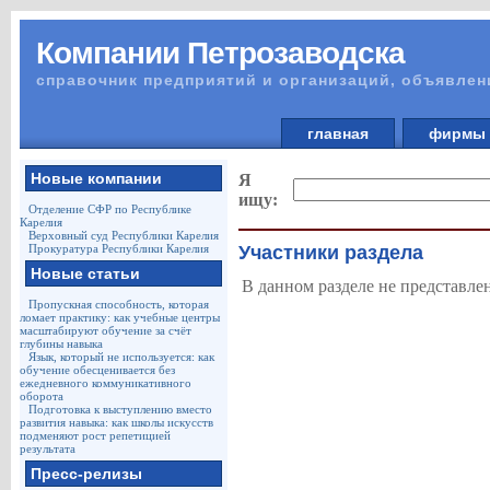
Компании Петрозаводска
справочник предприятий и организаций, объявлен
главная
фирм
Новые компании
Я
ищу:
Отделение СФР по Республике
Карелия
Верховный суд Республики Карелия
Прокуратура Республики Карелия
Участники раздела
Новые статьи
В данном разделе не представле
Пропускная способность, которая
ломает практику: как учебные центры
масштабируют обучение за счёт
глубины навыка
Язык, который не используется: как
обучение обесценивается без
ежедневного коммуникативного
оборота
Подготовка к выступлению вместо
развития навыка: как школы искусств
подменяют рост репетицией
результата
Пресс-релизы