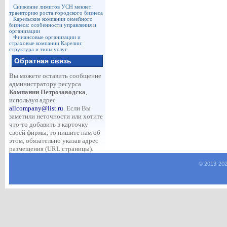
Снижение лимитов УСН меняет
траекторию роста городского бизнеса
Карельские компании семейного
бизнеса: особенности управления и
организации
Финансовые организации и
страховые компании Карелии:
структура и типы услуг
Обратная связь
Вы можете оставить сообщение
администратору ресурса
Компании Петрозаводска
,
используя адрес
allcompany@list.ru
. Если Вы
заметили неточности или хотите
что-то добавить в карточку
своей фирмы, то пишите нам об
этом, обязательно указав адрес
размещения (URL страницы).
© 2013-
20