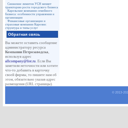
Снижение лимитов УСН меняет
траекторию роста городского бизнеса
Карельские компании семейного
бизнеса: особенности управления и
организации
Финансовые организации и
страховые компании Карелии:
структура и типы услуг
Обратная связь
Вы можете оставить сообщение
администратору ресурса
Компании Петрозаводска
,
используя адрес
allcompany@list.ru
. Если Вы
заметили неточности или хотите
что-то добавить в карточку
своей фирмы, то пишите нам об
этом, обязательно указав адрес
размещения (URL страницы).
© 2013-
20