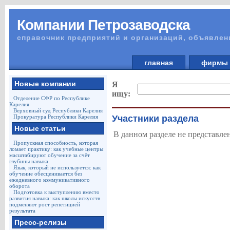
Компании Петрозаводска
справочник предприятий и организаций, объявлен
главная
фирм
Новые компании
Я
ищу:
Отделение СФР по Республике
Карелия
Верховный суд Республики Карелия
Прокуратура Республики Карелия
Участники раздела
Новые статьи
В данном разделе не представле
Пропускная способность, которая
ломает практику: как учебные центры
масштабируют обучение за счёт
глубины навыка
Язык, который не используется: как
обучение обесценивается без
ежедневного коммуникативного
оборота
Подготовка к выступлению вместо
развития навыка: как школы искусств
подменяют рост репетицией
результата
Пресс-релизы